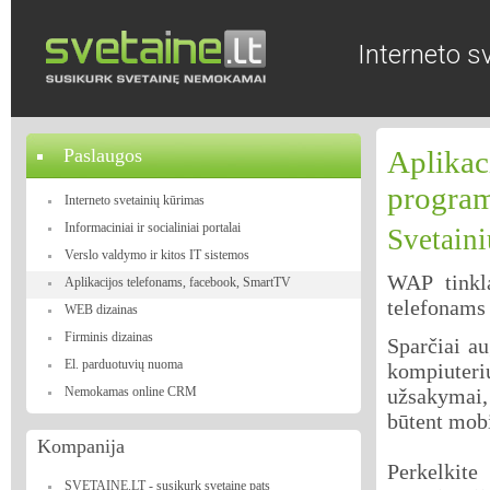
Interneto s
Paslaugos
Aplikac
progra
Interneto svetainių kūrimas
Informaciniai ir socialiniai portalai
Svetaini
Verslo valdymo ir kitos IT sistemos
WAP
tink
Aplikacijos telefonams, facebook, SmartTV
telefonams 
WEB dizainas
Firminis dizainas
Sparčiai au
El. parduotuvių nuoma
kompiuter
užsakymai,
Nemokamas online CRM
būtent mobi
Kompanija
Perkelkite
SVETAINE.LT - susikurk svetainę pats