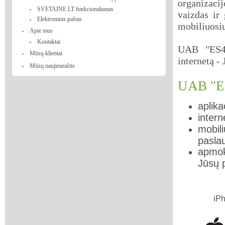
organizacij
SVETAINE.LT funkcionalumas
vaizdas ir 
Elektroninis paštas
mobiliuosiu
Apie mus
Kontaktai
UAB "ES4B
Mūsų klientai
internetą -
Mūsų naujienraštis
UAB "ES
aplika
intern
mobili
pasla
apmok
Jūsų 
iPh